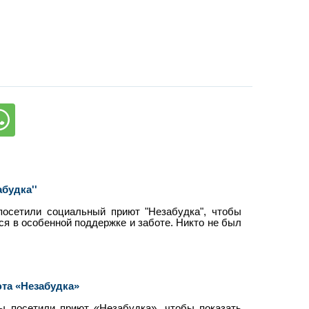
будка''
посетили социальный приют "Незабудка", чтобы
ся в особенной поддержке и заботе. Никто не был
та «Незабудка»
ы посетили приют «Незабудка», чтобы показать