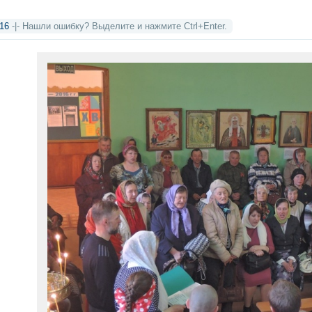
16
-|- Нашли ошибку? Выделите и нажмите Ctrl+Enter.