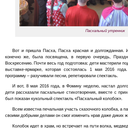
Пасхальный утренник
Вот и пришла Пасха, Пасха красная и долгожданная. 
конечно же, была посвящена, в первую очередь, Праздн
Воскресению. Почти весь год подготовка: дети мастерили по
выставке-ярмарке, которая состоялась 1 мая 2016 года
программу – разучивали песни, репетировали спектакль.
И вот, 8 мая 2016 года, в Фомину неделю, настал дол
дети рассказали пасхальные стихотворения, вместе с при
был показан кукольный спектакль «Пасхальный колобок».
Всем известна печальная участь сказочного колобка, а 
своими добрыми делами он смог изменить нрав даже диких ж
Колобок идет в храм, но встречает на пути волка, медвед