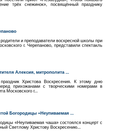
ение трёх снежинок», посвящённый празднику
епаново
 родители и преподаватели воскресной школы при
сковского г. Черепаново, представили спектакль
ителя Алексия, митрополита ...
 праздник Христова Воскресения. К этому дню
перед прихожанами с творческими номерами в
а Московского г...
ятой Богородицы «Неупиваемая ...
родицы «Неупиваемая чаша» состоялся концерт с
ный Светлому Христову Воскресению...