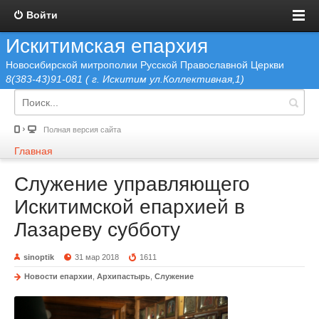
Войти
Искитимская епархия
Новосибирской митрополии Русской Православной Церкви
8(383-43)91-081 ( г. Искитим ул.Коллективная,1)
Полная версия сайта
Главная
Служение управляющего
Искитимской епархией в
Лазареву субботу
sinoptik
31 мар 2018
1611
Новости епархии
,
Архипастырь
,
Служение