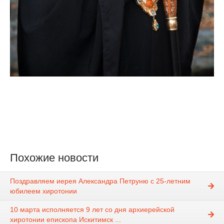
Похожие новости
Поздравляем иерея Александра Петруню с 25-летним
юбилеем хиротонии
10 марта исполняется 9 лет со дня архиерейской
хиротонии епископа Искитимск ...