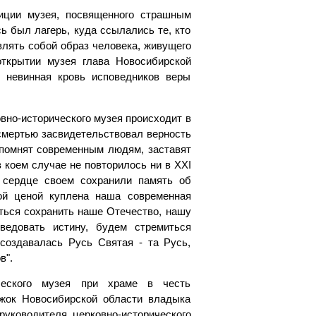
иции музея, посвященного страшным
ь был лагерь, куда ссылались те, кто
влять собой образ человека, живущего
открытии музея глава Новосибирской
ь невинная кровь исповедников веры
вно-исторического музея происходит в
смертью засвидетельствовал верность
напомнят современным людям, заставят
в коем случае не повторилось ни в XXI
 сердце своем сохранили память об
ой ценой куплена наша современная
иться сохранить наше Отечество, нашу
ведовать истину, будем стремиться
создавалась Русь Святая - та Русь,
в".
ческого музея при храме в честь
ожок Новосибирской области владыка
руководителя церковно-исторического