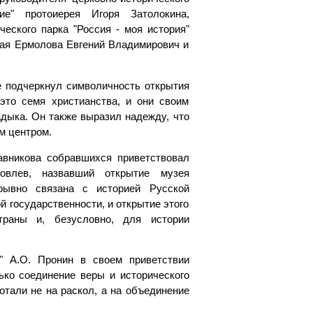
ие" протоиерея Игоря Затолокина,
еского парка "Россия - моя история"
ая Ермолова Евгений Владимирович и
е подчеркнул символичность открытия
это семя христианства, и они своим
адыка. Он также выразил надежду, что
им центром.
авникова собравшихся приветствовал
овлев, назвавший открытие музея
рывно связана с историей Русской
 государственности, и открытие этого
раны и, безусловно, для истории
я" А.О. Пронин в своем приветствии
лько соединение веры и исторического
отали не на раскол, а на объединение