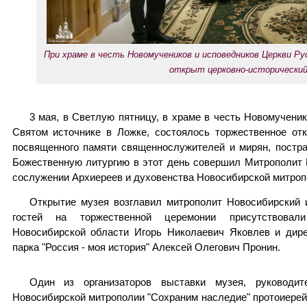
При храме в честь Новомучеников и исповедников Церкви Ру
открыт церковно-исторический
3 мая, в Светлую пятницу, в храме в честь Новомучени
Святом источнике в Ложке, состоялось торжественное отк
посвященного памяти священнослужителей и мирян, постра
Божественную литургию в этот день совершил Митрополит 
сослужении Архиереев и духовенства Новосибирской митроп
Открытие музея возглавил митрополит Новосибирский 
гостей на торжественной церемонии присутствовал
Новосибирской области Игорь Николаевич Яковлев и дире
парка "Россия - моя история" Алексей Олегович Пронин.
Один из организаторов выставки музея, руководите
Новосибирской митрополии "Сохраним наследие" протоиерей 