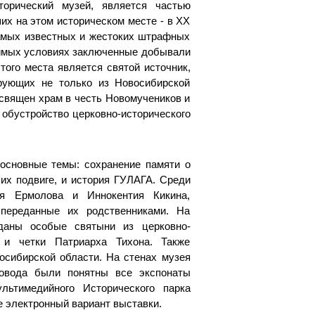
торический музей, является частью
их на этом историческом месте - в XX
самых известных и жестоких штрафных
симых условиях заключенные добывали
того места является святой источник,
рующих не только из Новосибирской
 освящен храм в честь Новомучеников и
 обустройство церковно-исторического
 основные темы: сохранение памяти о
 их подвиге, и история ГУЛАГА. Среди
я Ермолова и Иннокентия Кикина,
 переданные их родственниками. На
еданы особые святыни из церковно-
х и четки Патриарха Тихона. Также
сибирской области. На стенах музея
овода были понятны все экспонаты
льтимедийного Исторического парка
е электронный вариант выставки.