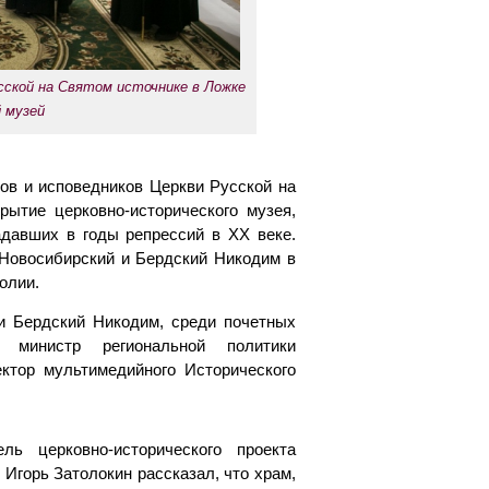
сской на Святом источнике в Ложке
 музей
ков и исповедников Церкви Русской на
рытие церковно-исторического музея,
давших в годы репрессий в XX веке.
Новосибирский и Бердский Никодим в
олии.
и Бердский Никодим, среди почетных
и министр региональной политики
ктор мультимедийного Исторического
ль церковно-исторического проекта
Игорь Затолокин рассказал, что храм,