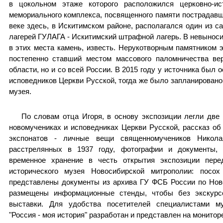
в цокольном этаже которого расположился церковно-ис
мемориального комплекса, посвященного памяти пострадавш
веке здесь, в Искитимском районе, располагался один из 
лагерей ГУЛАГА - Искитимский штрафной лагерь. В невыно
в этих места камень, известь. Нерукотворным памятником э
постепенно ставший местом массового паломничества ве
области, но и со всей России. В 2015 году у источника был
исповедников Церкви Русской, тогда же было запланировано
музея.
По словам отца Игоря, в основу экспозиции легли две
новомучениках и исповедниках Церкви Русской, рассказ об
экспонатов - личные вещи священномучеников Никола
расстрелянных в 1937 году, фотографии и документы,
временное хранение в честь открытия экспозиции пер
исторического музея Новосибирской митрополии: посо
представлены документы из архива ГУ ФСБ России по Ново
размещены информационные стенды, чтобы без экскурс
выставки. Для удобства посетителей специалистами му
"Россия - моя история" разработан и представлен на монитор