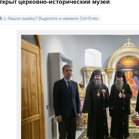
ткрыт церковно-исторический музей
9
-|- Нашли ошибку? Выделите и нажмите Ctrl+Enter.