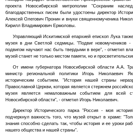
проекта Новосибирской митрополии "Сохраним наслед
благодарственных писем были удостоены директор Историч
Алексей Олегович Пронин и внуки священномученика Никол
Кирилл Владимирович Ермоловы.
Управляющий Искитимской епархией епископ Лука такж
музея в дни Светлой седмицы. "Подвиг новомучеников - 
подвигом научают нас быть твердыми в вере", - отметил вл
музей станет не только местом памяти, но и просветительск
От имени губернатора Новосибирской области А.А. Тр
министр региональной политики Игорь Николаевич Як
историческим событием. "История нашей страны нераз
Православной Церкви, которая является стержнем российской
музея является немаловажным событием для всей ст
Новосибирской области", - отметил Игорь Николаевич.
Директор Исторического парка "Россия - моя истори
подчеркнул важность того, что музей открыт в храме: "То
знания способно сделать так, чтобы история и ее уроки раб
нашего общества и нашей страны".