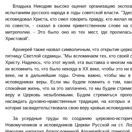
Владыка Никодим высоко оценил организацию экспоз
испытаниям русского народа в годы советской власти. "Здес
исповедовал Христа, кто смел говорить правду, кто желал я
по совести, - сказал в своем приветственном слове на 
митрополии. - Это было оно из тех мест, где пролилас
Христовой".
Архиерей также назвал символичным, что открытие церко
пятницу Светлой седмицы. "Мы вспоминаем тех, кто своей 
Христу. Надеюсь, что этот музей, эта выставка о многом 
их вспомнить то, что было некогда в XX веке, чтобы это ни 
веке, ни в дальнейшие годы. Очень важно, чтобы мы в
исповедниках веры. Если мы будем помнить о том, как
спокойная жизнь, что за это заплачено, то мы будем стрем
веру и Церковь незыблемыми. Будем стремиться пропо
насаждать духовно-нравственные традиции, на которых и 
которая засвидетельствовала свою веру кровью исповеднико
За усердные труды по созданию церковно-истори
Новомучеников и исповедников Церкви Русской на ст. Л
Никодим наградил благословенной Архиерейской грамотой 