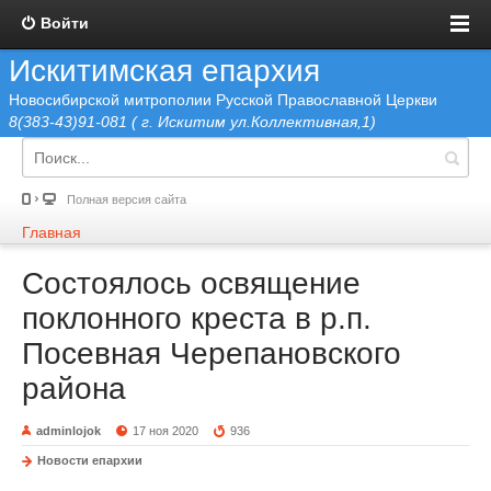
Войти
Искитимская епархия
Новосибирской митрополии Русской Православной Церкви
8(383-43)91-081 ( г. Искитим ул.Коллективная,1)
Полная версия сайта
Главная
Состоялось освящение
поклонного креста в р.п.
Посевная Черепановского
района
adminlojok
17 ноя 2020
936
Новости епархии