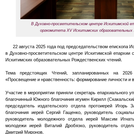
В Духовно-просветительском центре Искитимской еп
оргкомитета XV Искитимских образовательных
22 августа 2025 года под председательством епископа И
в Духовно-просветительском центре Искитимской епархии 
Искитимских образовательных Рождественских чтений.
Тема предстоящих Чтений, запланированных на 2026
«Просвещение и нравственность: формирование личности и 
Участие в мероприятии приняли секретарь епархиального у
благочинный Южного благочиния игумен Кирилл (Скакальский
председатель издательского отдела протоиерей Игорь З
благочиния иерей Сергий Гащенко, руководитель социал
руководитель молодежного отдела иерей Максим Игнат
молодежи иерей Виталий Дробязко, руководитель отдел
Дмитрий Миронов.