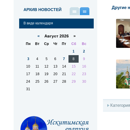
Другие н
АРХИВ НОВОСТЕЙ
В
В
виде
виде
В виде календаря
списка
календаря
«
Август 2026 »
Пн
Вт
Ср
Чт
Пт
Сб
Вс
1
2
3
4
5
6
7
8
9
10
11
12
13
14
15
16
17
18
19
20
21
22
23
24
25
26
27
28
29
30
31
Категори