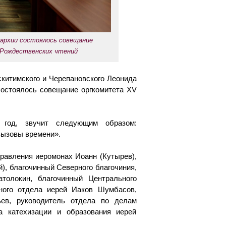
архии состоялось совещание
 Рождественских чтений
скитимского и Черепановского Леонида
состоялось совещание оргкомитета XV
 год, звучит следующим образом:
вызовы времени».
правления иеромонах Иоанн (Кутырев),
), благочинный Северного благочиния,
атолокин, благочинный Центрального
ьного отдела иерей Иаков Шумбасов,
ьев, руководитель отдела по делам
а катехизации и образования иерей