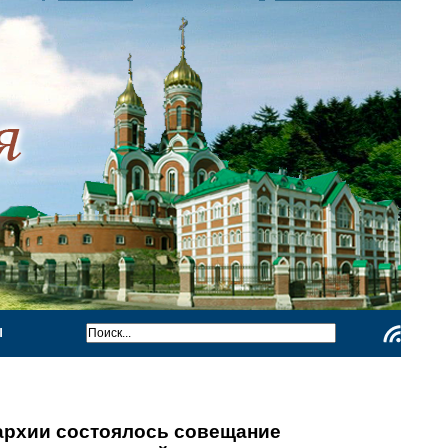
Ы
Чтение
RSS
архии состоялось совещание