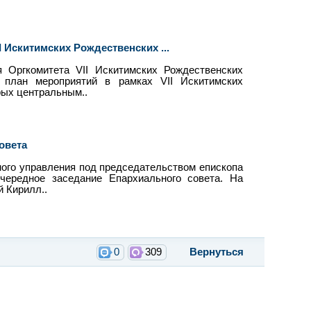
 Искитимских Рождественских ...
я Оргкомитета VII Искитимских Рождественских
 план мероприятий в рамках VII Искитимских
рых центральным..
овета
ного управления под председательством епископа
очередное заседание Епархиального совета. На
й Кирилл..
0
309
Вернуться