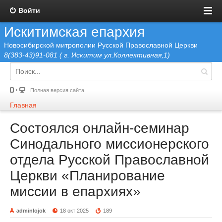
Войти
Искитимская епархия
Новосибирской митрополии Русской Православной Церкви
8(383-43)91-081 ( г. Искитим ул.Коллективная,1)
Полная версия сайта
Главная
Состоялся онлайн-семинар
Синодального миссионерского
отдела Русской Православной
Церкви «Планирование
миссии в епархиях»
adminlojok
18 окт 2025
189