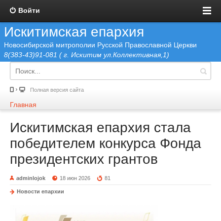
Войти
Искитимская епархия
Новосибирской митрополии Русской Православной Церкви
8(383-43)91-081 ( г. Искитим ул.Коллективная,1)
Полная версия сайта
Главная
Искитимская епархия стала
победителем конкурса Фонда
президентских грантов
adminlojok
18 июн 2026
81
Новости епархии