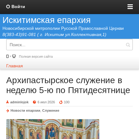
Войти
Искитимская епархия
Новосибирской митрополии Русской Православной Церкви
8(383-43)91-081 ( г. Искитим ул.Коллективная,1)
Полная версия сайта
Главная
Архипастырское служение в
неделю 5-ю по Пятидесятнице
adminlojok
6 июл 2026
100
Новости епархии
,
Служение