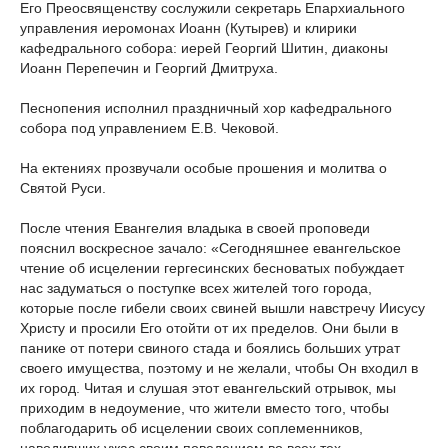
Его Преосвященству сослужили секретарь Епархиального
управления иеромонах Иоанн (Кутырев) и клирики
кафедрального собора: иерей Георгий Шитин, диаконы
Иоанн Перепечин и Георгий Дмитруха.
Песнопения исполнил праздничный хор кафедрального
собора под управлением Е.В. Чековой.
На ектениях прозвучали особые прошения и молитва о
Святой Руси.
После чтения Евангелия владыка в своей проповеди
пояснил воскресное зачало: «Сегодняшнее евангельское
чтение об исцелении гергесинских бесноватых побуждает
нас задуматься о поступке всех жителей того города,
которые после гибели своих свиней вышли навстречу Иисусу
Христу и просили Его отойти от их пределов. Они были в
панике от потери свиного стада и боялись больших утрат
своего имущества, поэтому и не желали, чтобы Он входил в
их город. Читая и слушая этот евангельский отрывок, мы
приходим в недоумение, что жители вместо того, чтобы
поблагодарить об исцелении своих соплеменников,
наводивших ужас своим поведением во всех тех