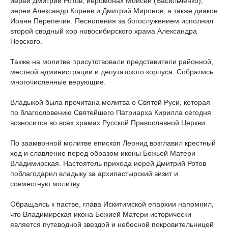
иерей Дмитрий Ротов, иеромонах Моисей (Васильченко),
иереи Александр Корнев и Дмитрий Миронов, а также диакон
Иоанн Перепечин. Песнопения за богослужением исполнил
второй сводный хор новосибирского храма Александра
Невского.
Также на молитве присутствовали представители районной,
местной администрации и депутатского корпуса. Собрались
многочисленные верующие.
Владыкой была прочитана молитва о Святой Руси, которая
по благословению Святейшего Патриарха Кирилла сегодня
возносится во всех храмах Русской Православной Церкви.
По заамвонной молитве епископ Леонид возглавил крестный
ход и славление перед образом иконы Божьей Матери
Владимирская. Настоятель прихода иерей Дмитрий Ротов
поблагодарил владыку за архипастырский визит и
совместную молитву.
Обращаясь к пастве, глава Искитимской епархии напомнил,
что Владимирская икона Божией Матери исторически
является путеводной звездой и небесной покровительницей