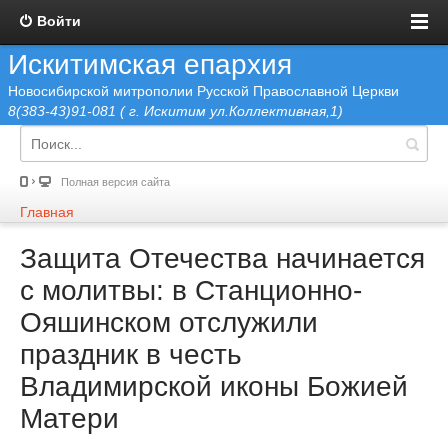
Войти
Искитимская епархия
Новосибирской митрополии Русской Православной Церкви
8(383-43)91-081 ( г. Искитим ул.Коллективная,1)
Полная версия сайта
Главная
Защита Отечества начинается
с молитвы: в Станционно-
Ояшинском отслужили
праздник в честь
Владимирской иконы Божией
Матери