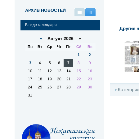
АРХИВ НОВОСТЕЙ
В
В
виде
виде
В виде календаря
списка
календаря
Другие н
«
Август 2026 »
Пн
Вт
Ср
Чт
Пт
Сб
Вс
1
2
3
4
5
6
7
8
9
10
11
12
13
14
15
16
17
18
19
20
21
22
23
24
25
26
27
28
29
30
Категори
31