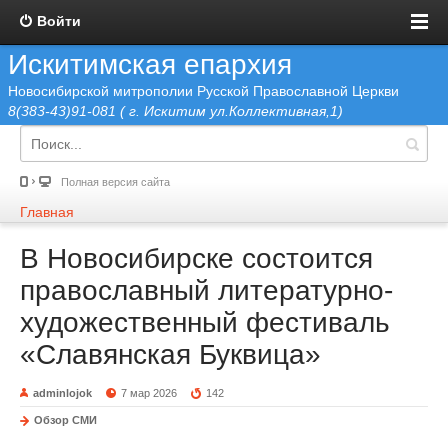
Войти
Искитимская епархия
Новосибирской митрополии Русской Православной Церкви
8(383-43)91-081 ( г. Искитим ул.Коллективная,1)
Полная версия сайта
Главная
В Новосибирске состоится
православный литературно-
художественный фестиваль
«Славянская Буквица»
adminlojok
7 мар 2026
142
Обзор СМИ