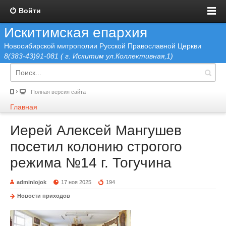
Войти
Искитимская епархия
Новосибирской митрополии Русской Православной Церкви
8(383-43)91-081 ( г. Искитим ул.Коллективная,1)
Полная версия сайта
Главная
Иерей Алексей Мангушев
посетил колонию строгого
режима №14 г. Тогучина
adminlojok
17 ноя 2025
194
Новости приходов