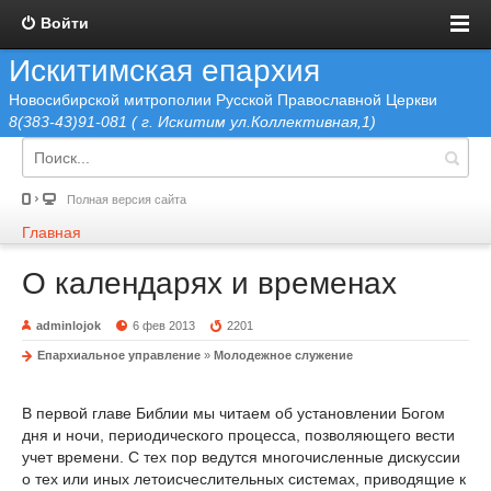
Войти
Искитимская епархия
Новосибирской митрополии Русской Православной Церкви
8(383-43)91-081 ( г. Искитим ул.Коллективная,1)
Полная версия сайта
Главная
О календарях и временах
adminlojok
6 фев 2013
2201
Епархиальное управление
»
Молодежное служение
В первой главе Библии мы читаем об установлении Богом
дня и ночи, периодического процесса, позволяющего вести
учет времени. С тех пор ведутся многочисленные дискуссии
о тех или иных летоисчеслительных системах, приводящие к