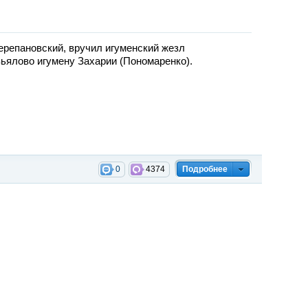
репановский, вручил игуменский жезл
вьялово игумену Захарии (Пономаренко).
0
4374
Подробнее