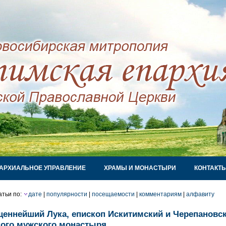
АРХИАЛЬНОЕ УПРАВЛЕНИЕ
ХРАМЫ И МОНАСТЫРИ
КОНТАКТ
атьи по:
дате
|
популярности
|
посещаемости
|
комментариям
|
алфавиту
еннейший Лука, епископ Искитимский и Черепановск
ого мужского монастыря