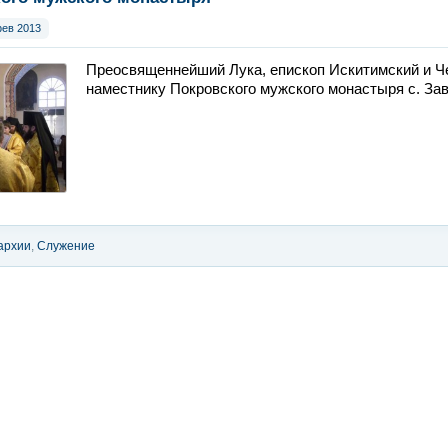
фев 2013
Преосвященнейший Лука, епископ Искитимский и Че
наместнику Покровского мужского монастыря с. За
архии
,
Служение