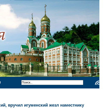
Ы
Чтение
RSS
ий, вручил игуменский жезл наместнику