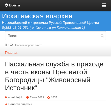
Войти
Искитимская епархия
Новосибирской митрополии Русской Православной Церкви
8(383-43)91-081 ( г. Искитим ул.Коллективная,1)
Полная версия сайта
Главная
Пасхальная служба в приходе
в честь иконы Пресвятой
Богородицы "Живоносный
Источник"
adminlojok
7 мая 2013
1837
Новости епархии