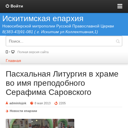
Войти
Искитимская епархия
Новосибирской митрополии Русской Православной Церкви
8(383-43)91-081 ( г. Искитим ул.Коллективная,1)
Полная версия сайта
Главная
Пасхальная Литургия в храме
во имя преподобного
Серафима Саровского
adminlojok
8 мая 2013
2205
Новости епархии