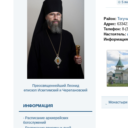
5 ян
Район:
Тогуч
Адрес:
63342
Телефон:
8-(
Настоятель:
Информация
Преосвященнейший Леонид
епископ Искитимский и Черепановский
Монастыри 
ИНФОРМАЦИЯ
епархиальн
- Расписание архиерейских
богослужений