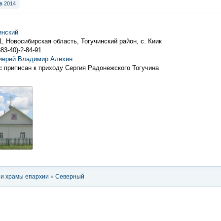
в 2014
инский
1, Новосибирская область, Тогучинский район, с. Киик
383-40)-2-84-91
иерей Владимир Алехин
:
приписан к приходу Сергия Радонежского Тогучина
и храмы епархии
»
Северный
ый округ