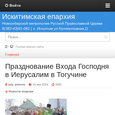
Войти
Искитимская епархия
Новосибирской митрополии Русской Православной Церкви
8(383-43)91-081 ( г. Искитим ул.Коллективная,1)
Полная версия сайта
Главная
Празднование Входа Господня
в Иерусалим в Тогучине
july_petrova
14 апр 2014
2081
Новости епархии