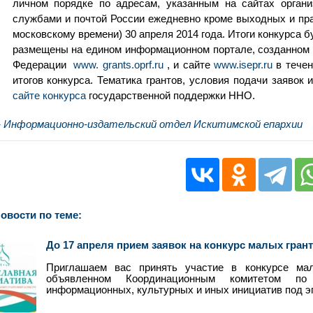
личном порядке по адресам, указанным на сайтах организ
службами и почтой России ежедневно кроме выходных и пра
московскому времени) 30 апреля 2014 года. Итоги конкурса б
размещены на едином информационном портале, созданном 
Федерации
www. grants.oprf.ru
, и сайте
www.isepr.ru
в тече
итогов конкурса. Тематика грантов, условия подачи заяво
сайте конкурса
государственной поддержки ННО.
- Информационно-издательский отдел Искитимской епархии
овости по теме:
До 17 апреля прием заявок на конкурс малых грант
Приглашаем вас принять участие в конкурсе мал
объявленном Координационным комитетом по 
информационных, культурных и иных инициатив под э