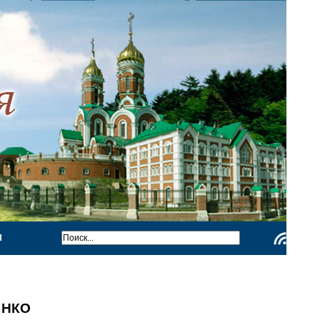
Ы
Чтение
RSS
я НКО