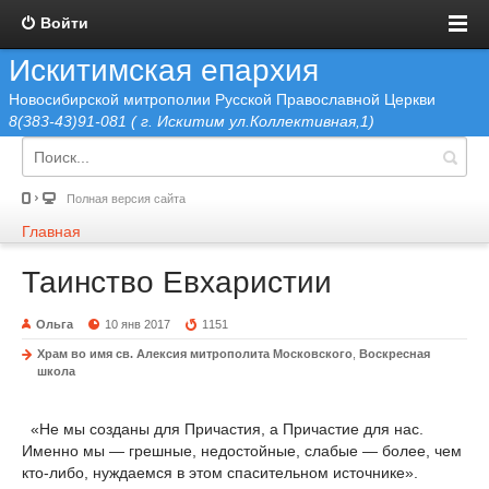
Войти
Искитимская епархия
Новосибирской митрополии Русской Православной Церкви
8(383-43)91-081 ( г. Искитим ул.Коллективная,1)
Полная версия сайта
Главная
Таинство Евхаристии
Ольга
10 янв 2017
1151
Храм во имя св. Алексия митрополита Московского
,
Воскресная
школа
«Не мы созданы для Причастия, а Причастие для нас.
Именно мы — грешные, недостойные, слабые — более, чем
кто-либо, нуждаемся в этом спасительном источнике».