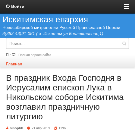
Войти
Искитимская епархия
Новосибирской митрополии Русской Православной Церкви
8(383-43)91-081 ( г. Искитим ул.Коллективная,1)
Полная версия сайта
Главная
В праздник Входа Господня в
Иерусалим епископ Лука в
Никольском соборе Искитима
возглавил праздничную
литургию
sinoptik
21 апр 2019
1196