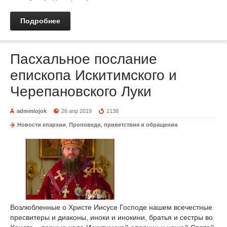
Подробнее
Пасхальное послание
епископа Искитимского и
Черепановского Луки
adminlojok
26 апр 2019
1138
Новости епархии
,
Проповеди, приветствия и обращения
Возлюбленные о Христе Иисусе Господе нашем всечестные
пресвитеры и диаконы, иноки и инокини, братья и сестры во