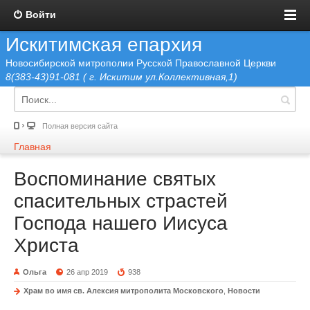
Войти
Искитимская епархия
Новосибирской митрополии Русской Православной Церкви
8(383-43)91-081 ( г. Искитим ул.Коллективная,1)
Полная версия сайта
Главная
Воспоминание святых
спасительных страстей
Господа нашего Иисуса
Христа
Ольга
26 апр 2019
938
Храм во имя св. Алексия митрополита Московского
,
Новости