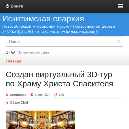
Войти
Искитимская епархия
Новосибирской митрополии Русской Православной Церкви
8(383-43)91-081 ( г. Искитим ул.Коллективная,1)
Полная версия сайта
Главная
Создан виртуальный 3D-тур
по Храму Христа Спасителя
adminlojok
6 апр 2022
753
Обзор СМИ