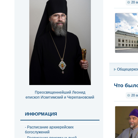
20 а
Общецерко
Что было
Преосвященнейший Леонид
20 а
епископ Искитимский и Черепановский
ИНФОРМАЦИЯ
- Расписание архиерейских
богослужений