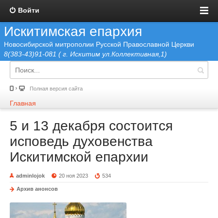
Войти
Искитимская епархия
Новосибирской митрополии Русской Православной Церкви
8(383-43)91-081 ( г. Искитим ул.Коллективная,1)
Полная версия сайта
Главная
5 и 13 декабря состоится
исповедь духовенства
Искитимской епархии
adminlojok
20 ноя 2023
534
Архив анонсов