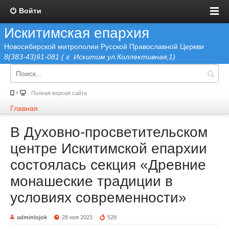
Войти
Искитимская епархия
Новосибирской митрополии Русской Православной Церкви
8(383-43)91-081 ( г. Искитим ул.Коллективная,1)
Полная версия сайта
Главная
В Духовно-просветительском
центре Искитимской епархии
состоялась секция «Древние
монашеские традиции в
условиях современности»
adminlojok
28 ноя 2023
528