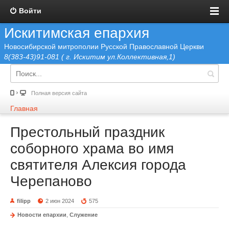
Войти
Искитимская епархия
Новосибирской митрополии Русской Православной Церкви
8(383-43)91-081 ( г. Искитим ул.Коллективная,1)
Полная версия сайта
Главная
Престольный праздник
соборного храма во имя
святителя Алексия города
Черепаново
filipp
2 июн 2024
575
Новости епархии
,
Служение