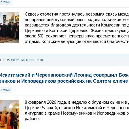
ев 2026
Сквозь столетия протянулась незримая связь межд
воспринявшей духовный опыт родоначальников мо
развивается благодаря деятельности Комиссии по
Церковью и Коптской Церковью. Жизнь действующих
около 50), сохраняет непрерывную преемственнос
отцами. Коптские верующие отличаются благочести
я св. Алексия митрополита
о
,
Новости
Искитимский и Черепановский Леонид совершил Бож
ников и Исповедников российских на Святом ключе
ев 2026
8 февраля 2026 года, в неделю о блудном сыне и в
Церкви Русской, епископ Искитимский и Черепано
литургию в храме Новомучеников и Исповедников 
районе.