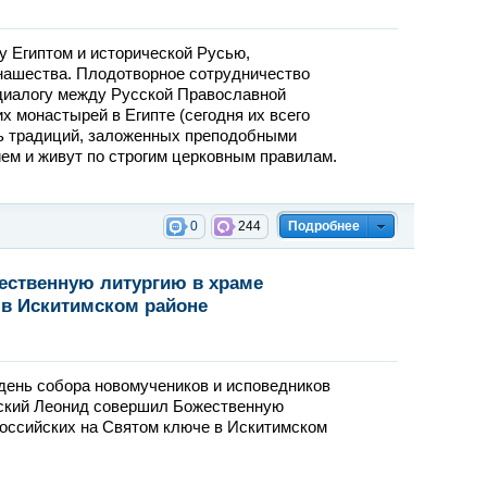
у Египтом и исторической Русью,
нашества. Плодотворное сотрудничество
 диалогу между Русской Православной
 монастырей в Египте (сегодня их всего
ть традиций, заложенных преподобными
ем и живут по строгим церковным правилам.
0
244
Подробнее
ественную литургию в храме
 в Искитимском районе
 день собора новомучеников и исповедников
вский Леонид совершил Божественную
российских на Святом ключе в Искитимском