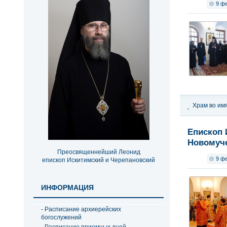
9 ф
Храм во им
Московског
Епископ 
Новомуче
Преосвященнейший Леонид
9 ф
епископ Искитимский и Черепановский
ИНФОРМАЦИЯ
- Расписание архиерейских
богослужений