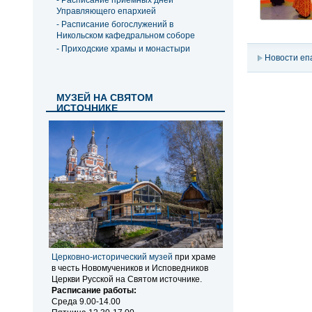
- Расписание приемных дней
Управляющего епархией
- Расписание богослужений в
Никольском кафедральном соборе
- Приходские храмы и монастыри
Новости еп
МУЗЕЙ НА СВЯТОМ
ИСТОЧНИКЕ
Церковно-исторический музей
при храме
в честь Новомучеников и Исповедников
Церкви Русской на Святом источнике.
Расписание работы:
Среда 9.00-14.00