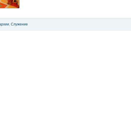
архии
,
Служение