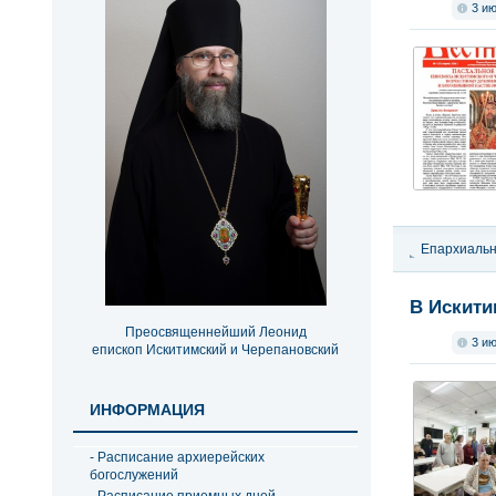
3 и
Епархиальн
епархиальн
В Искити
Преосвященнейший Леонид
3 и
епископ Искитимский и Черепановский
ИНФОРМАЦИЯ
- Расписание архиерейских
богослужений