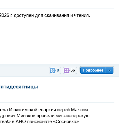
026 г. доступен для скачивания и чтения.
0
66
Подробнее
Пятидесятницы
дела Искитимской епархии иерей Максим
ндрович Минаков провели миссионерскую
тва!» в АНО пансионате «Сосновка»