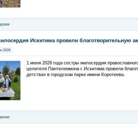
архии
илосердия Искитима провели благотворительную ак
юн 2026
1 июня 2026 года сестры милосердия православного
целителя Пантелеимона г. Искитима провели благо
детства» в городском парке имени Коротеева.
архии