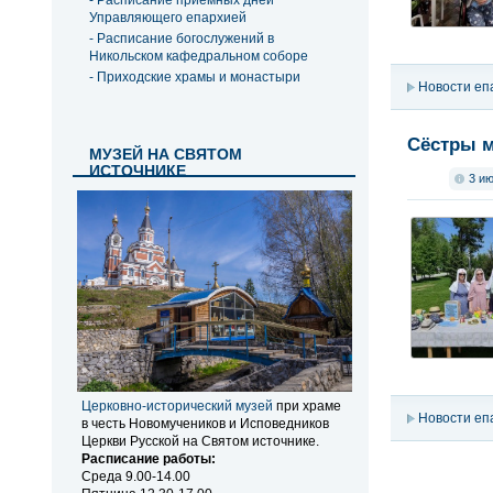
- Расписание приемных дней
Управляющего епархией
- Расписание богослужений в
Никольском кафедральном соборе
- Приходские храмы и монастыри
Новости еп
Сёстры м
МУЗЕЙ НА СВЯТОМ
ИСТОЧНИКЕ
3 и
Церковно-исторический музей
при храме
Новости еп
в честь Новомучеников и Исповедников
Церкви Русской на Святом источнике.
Расписание работы:
Среда 9.00-14.00