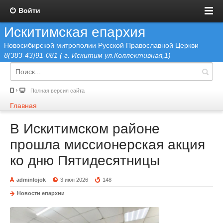
Войти
Искитимская епархия
Новосибирской митрополии Русской Православной Церкви
8(383-43)91-081 ( г. Искитим ул.Коллективная,1)
Полная версия сайта
Главная
В Искитимском районе
прошла миссионерская акция
ко дню Пятидесятницы
adminlojok
3 июн 2026
148
Новости епархии