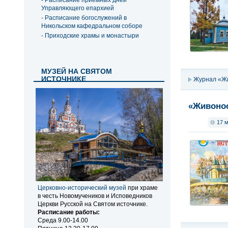
- Расписание приемных дней
Управляющего епархией
- Расписание богослужений в
Никольском кафедральном соборе
- Приходские храмы и монастыри
МУЗЕЙ НА СВЯТОМ
ИСТОЧНИКЕ
Журнал «Ж
«Живонос
17 
Церковно-исторический музей
при храме
в честь Новомучеников и Исповедников
Церкви Русской на Святом источнике.
Расписание работы:
Среда 9.00-14.00