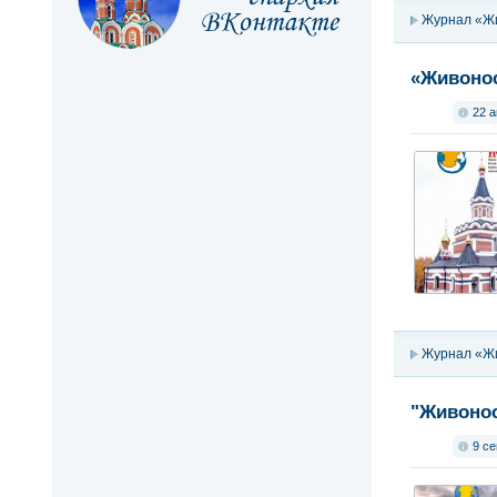
Журнал «Ж
«Живонос
22 а
Журнал «Ж
"Живонос
9 се