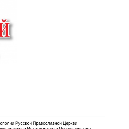
ополии Русской Православной Церкви
и, епископа Искитимского и Черепановского.