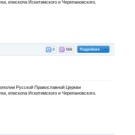
и, епископа Искитимского и Черепановского.
0
566
Подробнее
ополии Русской Православной Церкви
и, епископа Искитимского и Черепановского.