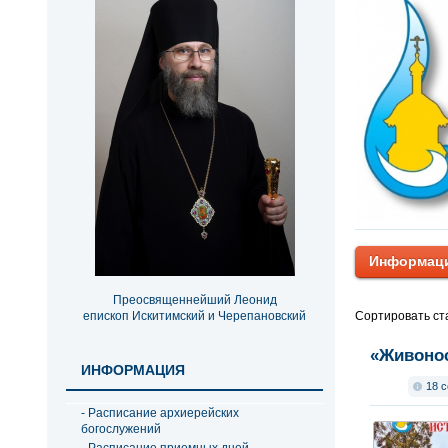
Информаци
Преосвященнейший Леонид
Сортировать ст
епископ Искитимский и Черепановский
«Живонос
ИНФОРМАЦИЯ
18 с
- Расписание архиерейских
богослужений