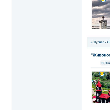
Журнал «Ж
"Живонос
28 а