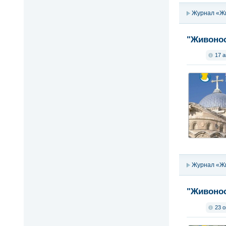
Журнал «Ж
"Живонос
17 а
Журнал «Ж
"Живонос
23 о