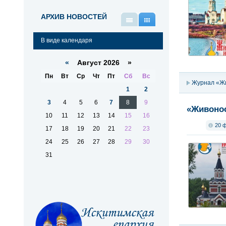
АРХИВ НОВОСТЕЙ
В
В
виде
виде
В виде календаря
списка
календаря
«
Август 2026 »
Пн
Вт
Ср
Чт
Пт
Сб
Вс
Журнал «Ж
1
2
3
4
5
6
7
8
9
«Живонос
10
11
12
13
14
15
16
20 
17
18
19
20
21
22
23
24
25
26
27
28
29
30
31