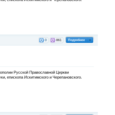
0
861
Подробнее
ополии Русской Православной Церкви
и, епископа Искитимского и Черепановского.