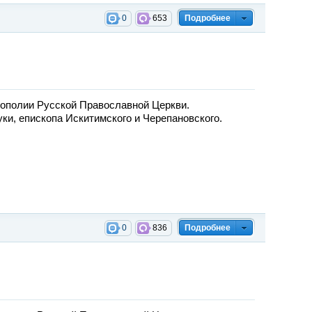
0
653
Подробнее
ополии Русской Православной Церкви.
и, епископа Искитимского и Черепановского.
0
836
Подробнее