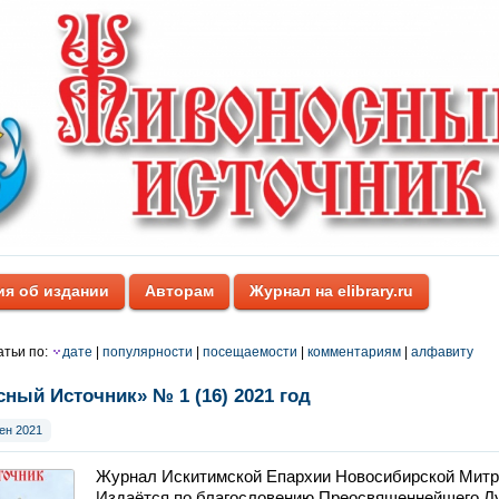
я об издании
Авторам
Журнал на elibrary.ru
атьи по:
дате
|
популярности
|
посещаемости
|
комментариям
|
алфавиту
ный Источник» № 1 (16) 2021 год
ен 2021
Журнал Искитимской Епархии Новосибирской Митр
Издаётся по благословению Преосвященнейшего Лук