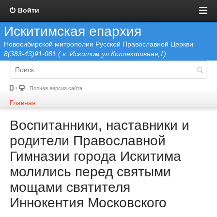
Войти
Искитимская епархия
Новосибирской митрополии Русской Православной Церкви
8(383-43)91-081 ( г. Искитим ул.Коллективная,1)
Полная версия сайта
Главная
Воспитанники, наставники и
родители Православной
Гимназии города Искитима
молились перед святыми
мощами святителя
Иннокентия Московского