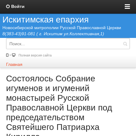
Войти
Искитимская епархия
Новосибирской митрополии Русской Православной Церкви
8(383-43)91-081 ( г. Искитим ул.Коллективная,1)
Полная версия сайта
Главная
Состоялось Собрание
игуменов и игумений
монастырей Русской
Православной Церкви под
председательством
Святейшего Патриарха