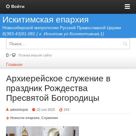
Войти
Искитимская епархия
Новосибирской митрополии Русской Православной Церкви
8(383-43)91-081 ( г. Искитим ул.Коллективная,1)
Полная версия сайта
Главная
Архиерейское служение в
праздник Рождества
Пресвятой Богородицы
adminlojok
22 сен 2025
243
Новости епархии
,
Служение