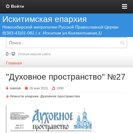
Войти
Искитимская епархия
Новосибирской митрополии Русской Православной Церкви
8(383-43)91-081 ( г. Искитим ул.Коллективная,1)
Полная версия сайта
Главная
"Духовное пространство" №27
ivanisk
26 мая 2015
1898
Новости епархии
,
Духовное пространство