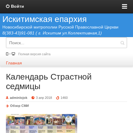
Войти
Искитимская епархия
Новосибирской митрополии Русской Православной Церкви
8(383-43)91-081 ( г. Искитим ул.Коллективная,1)
Полная версия сайта
Главная
Календарь Страстной
седмицы
adminlojok
3 апр 2018
1460
Обзор СМИ