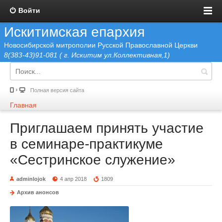
Войти
Искитимская епархия
Новосибирской митрополии Русской Православной Церкви
8(383-43)91-081 ( г. Искитим ул.Коллективная,1)
Полная версия сайта
Главная
Приглашаем принять участие
в семинаре-практикуме
«Сестринское служение»
adminlojok
4 апр 2018
1809
Архив анонсов