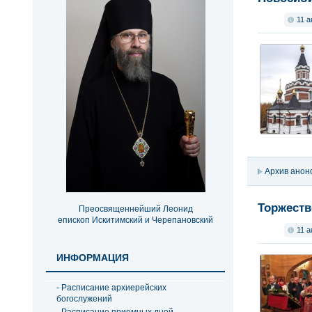
11 а
Архив анон
Торжеств
Преосвященнейший Леонид
епископ Искитимский и Черепановский
11 а
ИНФОРМАЦИЯ
- Расписание архиерейских
богослужений