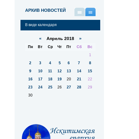
АРХИВ НОВОСТЕЙ
В
В
виде
виде
В виде календаря
списка
календаря
«
Апрель 2018
»
Пн
Вт
Ср
Чт
Пт
Сб
Вс
1
2
3
4
5
6
7
8
9
10
11
12
13
14
15
16
17
18
19
20
21
22
23
24
25
26
27
28
29
30