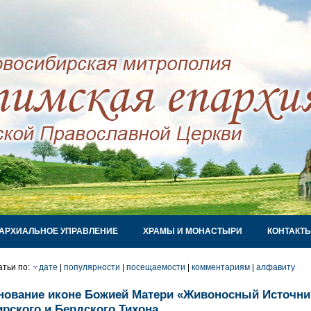
АРХИАЛЬНОЕ УПРАВЛЕНИЕ
ХРАМЫ И МОНАСТЫРИ
КОНТАКТ
атьи по:
дате
|
популярности
|
посещаемости
|
комментариям
|
алфавиту
нование иконе Божией Матери «Живоносный Источник
рского и Бердского Тихона