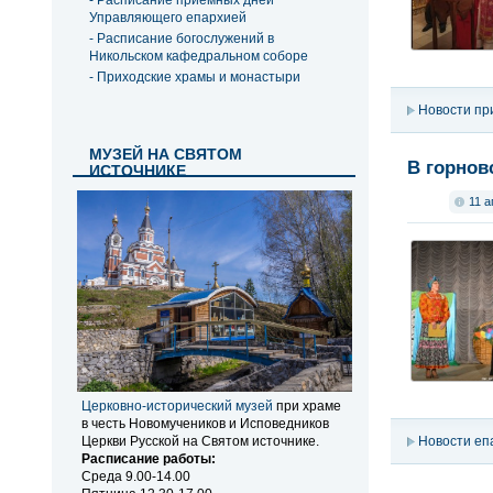
- Расписание приемных дней
Управляющего епархией
- Расписание богослужений в
Никольском кафедральном соборе
- Приходские храмы и монастыри
Новости пр
МУЗЕЙ НА СВЯТОМ
В горнов
ИСТОЧНИКЕ
11 а
Церковно-исторический музей
при храме
в честь Новомучеников и Исповедников
Церкви Русской на Святом источнике.
Новости еп
Расписание работы:
Среда 9.00-14.00