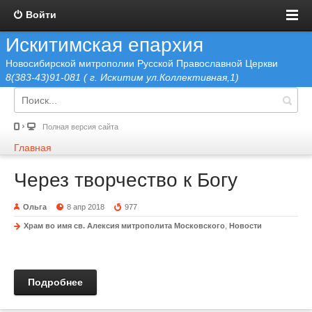
Войти
Искитимская епархия
Новосибирской митрополии Русской Православной Церкви
8(383-43)91-081 ( г. Искитим ул.Коллективная,1)
Полная версия сайта
Главная
Через творчество к Богу
Ольга
8 апр 2018
977
Храм во имя св. Алексия митрополита Московского
,
Новости
Подробнее