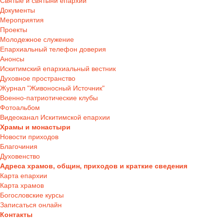
Святые и святыни епархии
Документы
Мероприятия
Проекты
Молодежное служение
Епархиальный телефон доверия
Анонсы
Искитимский епархиальный вестник
Духовное пространство
Журнал "Живоносный Источник"
Военно-патриотические клубы
Фотоальбом
Видеоканал Искитимской епархии
Храмы и монастыри
Новости приходов
Благочиния
Духовенство
Адреса храмов, общин, приходов и краткие сведения
Карта епархии
Карта храмов
Богословские курсы
Записаться онлайн
Контакты