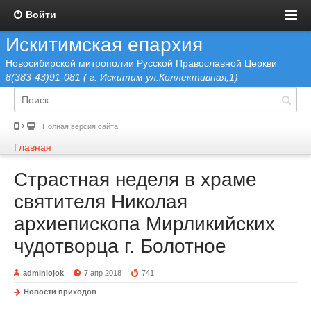
Войти
Искитимская епархия
Новосибирской митрополии Русской Православной Церкви
8(383-43)91-081 ( г. Искитим ул.Коллективная,1)
Полная версия сайта
Главная
Страстная неделя в храме
святителя Николая
архиепископа Мирликийских
чудотворца г. Болотное
adminlojok
7 апр 2018
741
Новости приходов