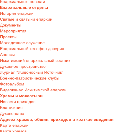
Епархиальные новости
Епархиальные отделы
История епархии
Святые и святыни епархии
Документы
Мероприятия
Проекты
Молодежное служение
Епархиальный телефон доверия
Анонсы
Искитимский епархиальный вестник
Духовное пространство
Журнал "Живоносный Источник"
Военно-патриотические клубы
Фотоальбом
Видеоканал Искитимской епархии
Храмы и монастыри
Новости приходов
Благочиния
Духовенство
Адреса храмов, общин, приходов и краткие сведения
Карта епархии
Карта храмов